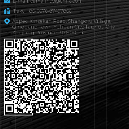
E-mail:
camalin99@cml6.com
Факс: +86-0576-87497866
Адрес: Xinzekan Road, Shangqiu Village,
Qinggang Town, Yuhuan City, Taizhou City,
Zhejiang Province, 317606.China
ВЯЖИТЕСЬ
 НАМИ