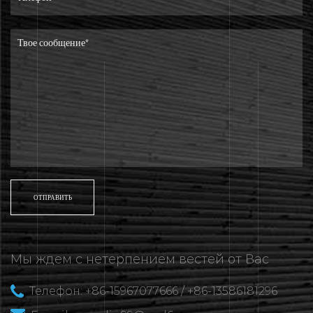
Мы ждем с нетерпением вестей от Вас
Телефон: +86-15967077666 / +86-13586181296