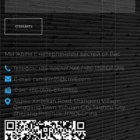
Мы ждем с нетерпением вестей от Вас
Телефон: +86-15967077666 / +86-13586181296
E-mail:
camalin99@cml6.com
Факс: +86-0576-87497866
Адрес: Xinzekan Road, Shangqiu Village,
Qinggang Town, Yuhuan City, Taizhou City,
Zhejiang Province, 317606.China