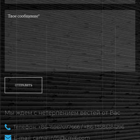
Мы ждем с нетерпением вестей от Вас
Телефон: +86-15967077666 / +86-13586181296
E-mail:
camalin99@cml6.com