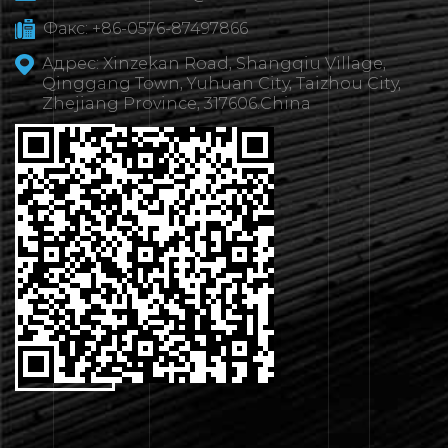
Факс: +86-0576-87497866
Адрес: Xinzekan Road, Shangqiu Village,
Qinggang Town, Yuhuan City, Taizhou City,
Zhejiang Province, 317606.China
ВЯЖИТЕСЬ
 НАМИ