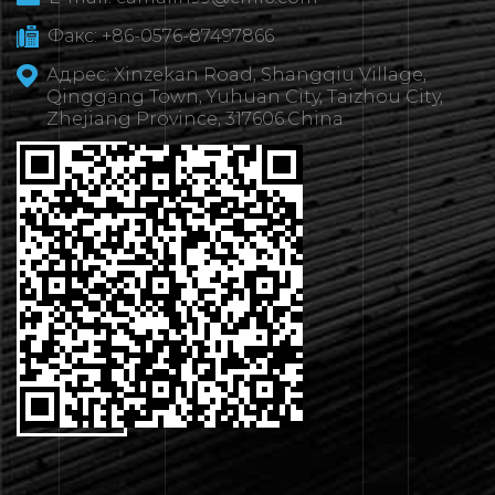
Факс: +86-0576-87497866
Адрес: Xinzekan Road, Shangqiu Village,
Qinggang Town, Yuhuan City, Taizhou City,
Zhejiang Province, 317606.China
ВЯЖИТЕСЬ
 НАМИ