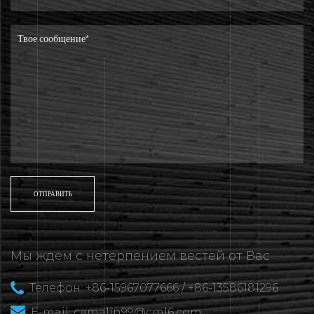
Мы ждем с нетерпением вестей от Вас
Телефон: +86-15967077666 / +86-13586181296
E-mail:
camalin99@cml6.com